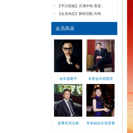
【节日祝福】月满中秋 喜迎...
【会员动态】新程启航 共铸...
会员风采
会长易敬平
名誉会长胡国安
监事长邹永新
常务副会长张景菊