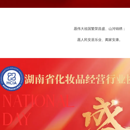
愿伟大祖国繁荣昌盛、山河锦绣；
愿人民安居乐业、阖家安康。