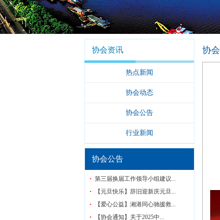
协会
协会资讯
热点新闻
协会动态
协会公告
行业新闻
协会公告
第三届换届工作领导小组建议...
【元旦快乐】辞旧迎新庆元旦...
【爱心公益】湘港同心驰援救...
【协会通知】关于2025中...