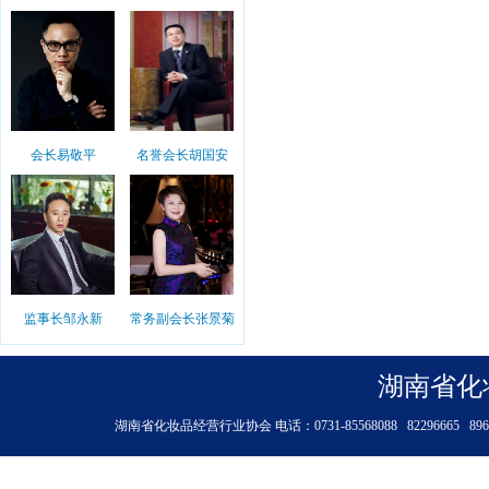
会长易敬平
名誉会长胡国安
监事长邹永新
常务副会长张景菊
湖南省化
湖南省化妆品经营行业协会 电话：0731-85568088 8229666