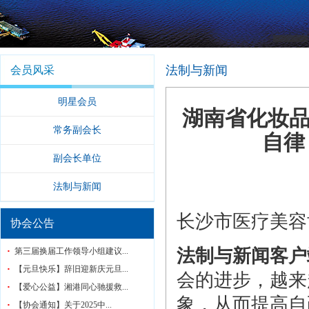
法制与新闻
会员风采
明星会员
湖南省化妆
常务副会长
自律
副会长单位
法制与新闻
长沙市医疗美容
协会公告
法制与新闻客户
第三届换届工作领导小组建议...
【元旦快乐】辞旧迎新庆元旦...
会的进步，越来
【爱心公益】湘港同心驰援救...
象，从而提高自
【协会通知】关于2025中...