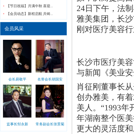
【节日祝福】月满中秋 喜迎...
24日下午，法
【会员动态】新程启航 共铸...
雅美集团，长沙
刚对医疗美容行
会员风采
长沙市医疗美容
与新闻《美业安
会长易敬平
名誉会长胡国安
肖征刚董事长从
创办雅美，有着
美人。“1993
年湖南整个医美
监事长邹永新
常务副会长张景菊
更大的灵活度和