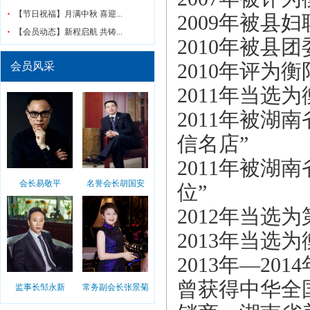
【节日祝福】月满中秋 喜迎...
2009年被县
【会员动态】新程启航 共铸...
2010年被县
2010年评为
会员风采
2011年当
2011年被湖
信名店”
2011年被湖
会长易敬平
名誉会长胡国安
位”
2012年当选
2013年当选
2013年—2
曾获得中华全
监事长邹永新
常务副会长张景菊