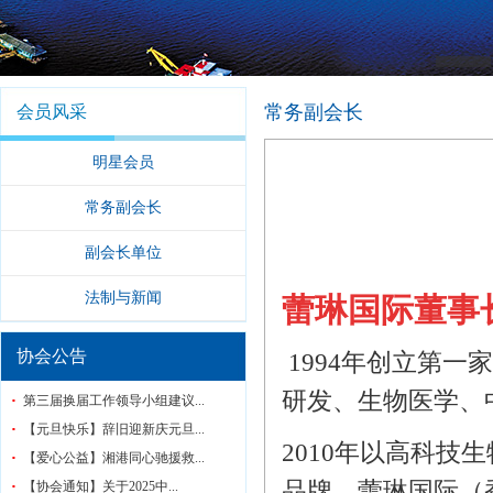
常务副会长
会员风采
明星会员
常务副会长
副会长单位
法制与新闻
蕾琳国际董事
协会公告
1994年创立第
研发、生物医学、
第三届换届工作领导小组建议...
【元旦快乐】辞旧迎新庆元旦...
2010年以高科
【爱心公益】湘港同心驰援救...
品牌—蕾琳国际（
【协会通知】关于2025中...