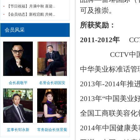
【节日祝福】月满中秋 喜迎...
可及推崇。
【会员动态】新程启航 共铸...
所获奖励：
会员风采
2011-2012
年
CC
CCTV中国
中华美业标准话管
2013年
-2014
年推
会长易敬平
名誉会长胡国安
2013年“中国美
全国工商联美容化
2014年中国健康
监事长邹永新
常务副会长张景菊